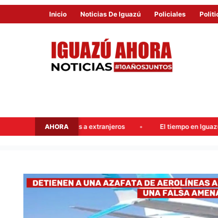
Inicio
Noticias De Iguazú
Policiales
Politi
AHORA
a extranjeros
El tiempo en Iguazú este fin de semana: prob
DETIENEN
A
UNA
AZAFATA