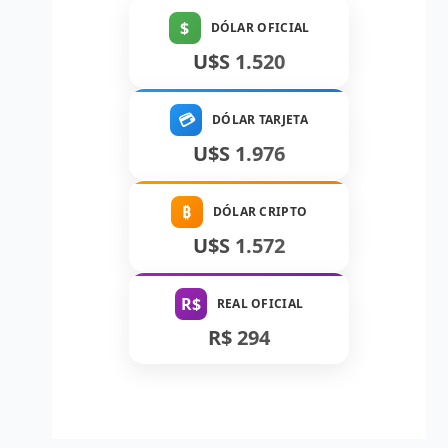
$
DÓLAR OFICIAL
U$S 1.520
💳
DÓLAR TARJETA
U$S 1.976
₿
DÓLAR CRIPTO
U$S 1.572
R$
REAL OFICIAL
R$ 294