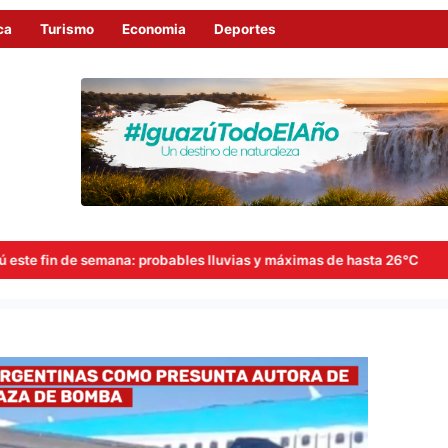
ca
Turismo
Economia
Deportes
ables lluvias y máximas de hasta 26°C
Goerling, Arce y Roj