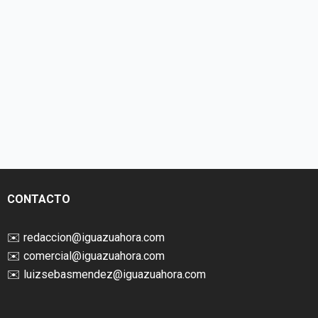
CONTACTO
✉️
redaccion@iguazuahora.com
✉️
comercial@iguazuahora.com
✉️
luizsebasmendez@iguazuahora.com