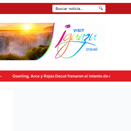
🔍
as Decut frenaron el intento de enviar a comisión la ley de propiedad