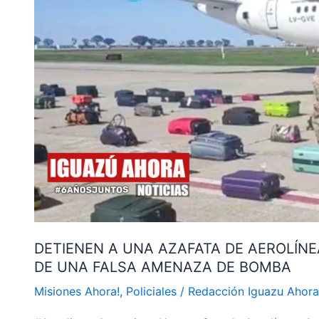
DE
AEROLÍNEAS
ARGENTINAS
COMO
PRESUNTA
AUTORA
DE
UNA
FALSA
AMENAZA
DE
BOMBA
DETIENEN A UNA AZAFATA DE AEROLÍ
DE UNA FALSA AMENAZA DE BOMBA
Misiones Ahora!
,
Policiales
/
Redacción Iguazu Ahor