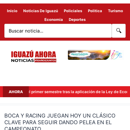
Inicio
Noticias De Iguazú
Policiales
Politica
Turismo
Economia
Deportes
🔍
ones en el primer semestre tras la aplicación de la Ley de Economía
AHORA
BOCA Y RACING JUEGAN HOY UN CLÁSICO
BOCA
CLAVE PARA SEGUIR DANDO PELEA EN EL
Y
CAMPEONATO
RACING