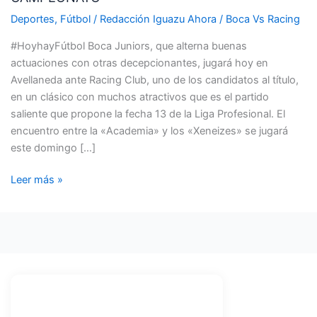
JUEGAN
Deportes
,
Fútbol
/
Redacción Iguazu Ahora
/
Boca Vs Racing
HOY
#HoyhayFútbol Boca Juniors, que alterna buenas
UN
actuaciones con otras decepcionantes, jugará hoy en
CLÁSICO
Avellaneda ante Racing Club, uno de los candidatos al título,
CLAVE
en un clásico con muchos atractivos que es el partido
PARA
saliente que propone la fecha 13 de la Liga Profesional. El
SEGUIR
encuentro entre la «Academia» y los «Xeneizes» se jugará
DANDO
este domingo […]
PELEA
EN
Leer más »
EL
CAMPEONATO