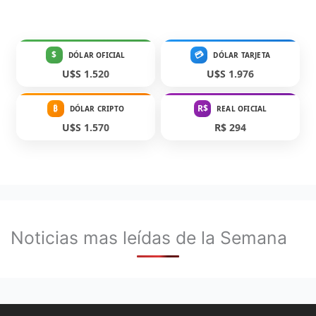
$
💳
DÓLAR OFICIAL
DÓLAR TARJETA
U$S 1.520
U$S 1.976
₿
R$
DÓLAR CRIPTO
REAL OFICIAL
U$S 1.570
R$ 294
Noticias mas leídas de la Semana