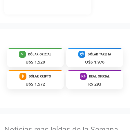
$
💳
DÓLAR OFICIAL
DÓLAR TARJETA
U$S 1.520
U$S 1.976
₿
R$
DÓLAR CRIPTO
REAL OFICIAL
U$S 1.572
R$ 293
Noticias mas leídas de la Semana