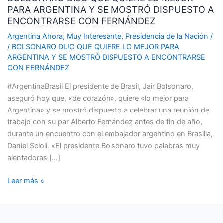
PARA ARGENTINA Y SE MOSTRÓ DISPUESTO A
QUIERE
ENCONTRARSE CON FERNÁNDEZ
LO
MEJOR
Argentina Ahora
,
Muy Interesante
,
Presidencia de la Nación
/
/
BOLSONARO DIJO QUE QUIERE LO MEJOR PARA
PARA
ARGENTINA Y SE MOSTRÓ DISPUESTO A ENCONTRARSE
ARGENTINA
CON FERNÁNDEZ
Y
SE
#ArgentinaBrasil El presidente de Brasil, Jair Bolsonaro,
MOSTRÓ
aseguró hoy que, «de corazón», quiere «lo mejor para
DISPUESTO
Argentina» y se mostró dispuesto a celebrar una reunión de
A
trabajo con su par Alberto Fernández antes de fin de año,
ENCONTRARSE
durante un encuentro con el embajador argentino en Brasilia,
CON
Daniel Scioli. «El presidente Bolsonaro tuvo palabras muy
FERNÁNDEZ
alentadoras […]
Leer más »