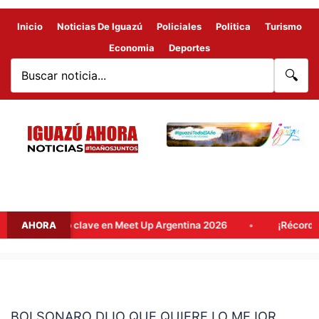
Inicio
Noticias De Iguazú
Policiales
Politica
Turismo
Economia
Deportes
🔍
mo destino clave en Meet Up Argentina 2026
AHORA
¡Récord históri
BOLSONARO
DIJO
BOLSONARO DIJO QUE QUIERE LO MEJOR
QUE