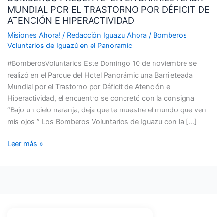
MUNDIAL POR EL TRASTORNO POR DÉFICIT DE
LA
ATENCIÓN E HIPERACTIVIDAD
BARRILETEADA
MUNDIAL
Misiones Ahora!
/
Redacción Iguazu Ahora
/
Bomberos
Voluntarios de Iguazú en el Panoramic
POR
EL
#BomberosVoluntarios Este Domingo 10 de noviembre se
TRASTORNO
realizó en el Parque del Hotel Panorámic una Barrileteada
POR
Mundial por el Trastorno por Déficit de Atención e
DÉFICIT
Hiperactividad, el encuentro se concretó con la consigna
DE
“Bajo un cielo naranja, deja que te muestre el mundo que ven
ATENCIÓN
mis ojos ” Los Bomberos Voluntarios de Iguazu con la […]
E
HIPERACTIVIDAD
Leer más »