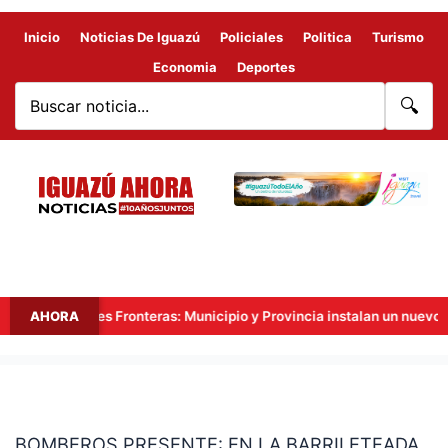
Inicio
Noticias De Iguazú
Policiales
Politica
Turismo
Economia
Deportes
🔍
Hito Tres Fronteras: Municipio y Provincia instalan un nuevo punt
AHORA
BOMBEROS
PRESENTE:
BOMBEROS PRESENTE: EN LA BARRILETEADA
EN