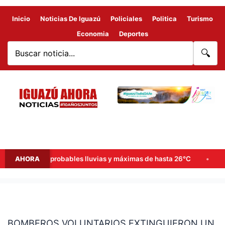
Inicio
Noticias De Iguazú
Policiales
Politica
Turismo
Economia
Deportes
🔍
 de semana: probables lluvias y máximas de hasta 26°C
AHORA
Goer
BOMBEROS
VOLUNTARIOS
BOMBEROS VOLUNTARIOS EXTINGUIERON UN
EXTINGUIERON