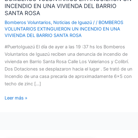
INCENDIO EN UNA VIVIENDA DEL BARRIO
UN
SANTA ROSA
INCENDIO
EN
Bomberos Voluntarios
,
Noticias de Iguazú
/
/
BOMBEROS
VOLUNTARIOS EXTINGUIERON UN INCENDIO EN UNA
UNA
VIVIENDA DEL BARRIO SANTA ROSA
VIVIENDA
DEL
#PuertoIguazú El día de ayer a las 19 :37 hs los Bomberos
BARRIO
Voluntarios de Iguazú reciben una denuncia de incendio de
SANTA
vivienda en Barrio Santa Rosa Calle Los Valerianos y Colibrí.
ROSA
Dos Dotaciones se desplazaron hacia el lugar . Se trató de un
Incendio de una casa precaria de aproximadamente 6×5 con
techo de zinc […]
Leer más »