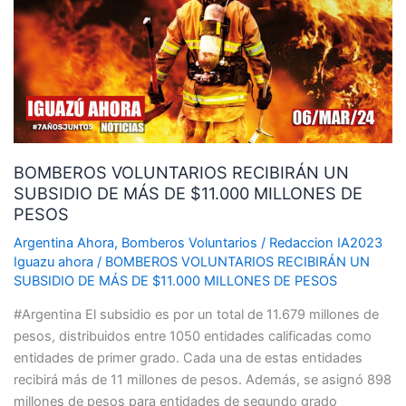
UN
SUBSIDIO
DE
MÁS
DE
$11.000
MILLONES
BOMBEROS VOLUNTARIOS RECIBIRÁN UN
DE
SUBSIDIO DE MÁS DE $11.000 MILLONES DE
PESOS
PESOS
Argentina Ahora
,
Bomberos Voluntarios
/
Redaccion IA2023
Iguazu ahora
/
BOMBEROS VOLUNTARIOS RECIBIRÁN UN
SUBSIDIO DE MÁS DE $11.000 MILLONES DE PESOS
#Argentina El subsidio es por un total de 11.679 millones de
pesos, distribuidos entre 1050 entidades calificadas como
entidades de primer grado. Cada una de estas entidades
recibirá más de 11 millones de pesos. Además, se asignó 898
millones de pesos para entidades de segundo grado