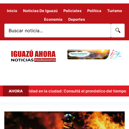
Inicio
Noticias De Iguazú
Policiales
Politica
Turismo
Economia
Deportes
🔍
Inestabilidad en la ciudad: Consultá el pronóstico del tiempo en Igua
AHORA
BOMBEROS
VOLUNTARIOS
RECIBIRÁN