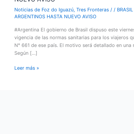
VÍA
Noticias de Foz do Iguazú
,
Tres Fronteras
/
/
BRASIL
TERRESTRE
ARGENTINOS HASTA NUEVO AVISO
DE
#Argentina El gobierno de Brasil dispuso este vierne
TURISTAS
vigencia de las normas sanitarias para los viajeros q
ARGENTINOS
N° 661 de ese país. El motivo será detallado en una
HASTA
Según […]
NUEVO
AVISO
Leer más »