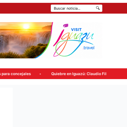
🔍
Quiebre en Iguazú: Claudio Filippa renunció a Encuentro M