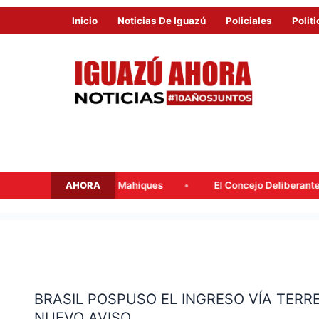
Inicio
Noticias De Iguazú
Policiales
Politi
AHORA
alacqua y Mahiques
El Concejo Deliberante tratará mañana la
BRASIL
POSPUSO
BRASIL POSPUSO EL INGRESO VÍA TERR
EL
NUEVO AVISO
INGRESO