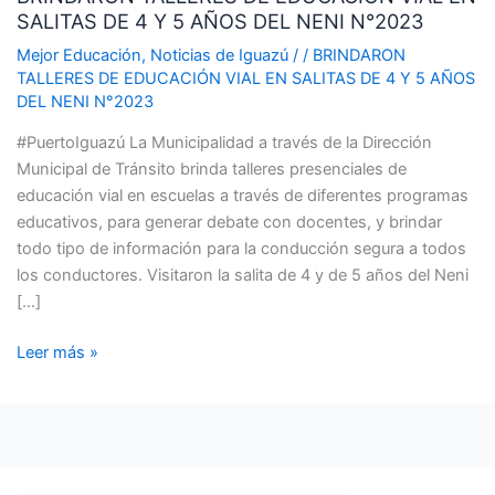
SALITAS DE 4 Y 5 AÑOS DEL NENI N°2023
EDUCACIÓN
VIAL
Mejor Educación
,
Noticias de Iguazú
/
/
BRINDARON
EN
TALLERES DE EDUCACIÓN VIAL EN SALITAS DE 4 Y 5 AÑOS
DEL NENI N°2023
SALITAS
DE
#PuertoIguazú La Municipalidad a través de la Dirección
4
Municipal de Tránsito brinda talleres presenciales de
Y
educación vial en escuelas a través de diferentes programas
5
educativos, para generar debate con docentes, y brindar
AÑOS
todo tipo de información para la conducción segura a todos
DEL
los conductores. Visitaron la salita de 4 y de 5 años del Neni
NENI
[…]
N°2023
Leer más »