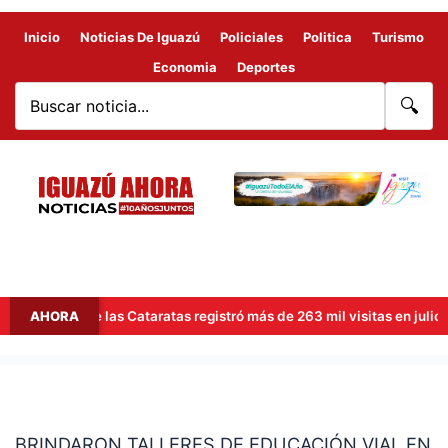
Inicio
Noticias De Iguazú
Policiales
Politica
Turismo
Economia
Deportes
🔍
rasileño de las Cataratas registró más de 263 mil visitas en julio
AHORA
BRINDARON
TALLERES
BRINDARON TALLERES DE EDUCACIÓN VIAL EN
DE