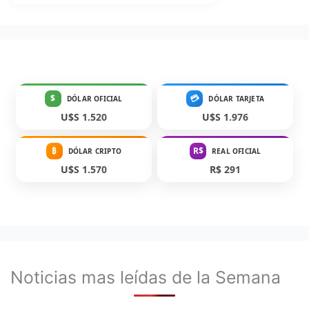
$
💳
DÓLAR OFICIAL
DÓLAR TARJETA
U$S 1.520
U$S 1.976
₿
R$
DÓLAR CRIPTO
REAL OFICIAL
U$S 1.570
R$ 291
Noticias mas leídas de la Semana