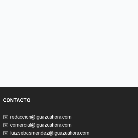
CONTACTO
✉️
redaccion@iguazuahora.com
✉️
comercial@iguazuahora.com
✉️
luizsebasmendez@iguazuahora.com