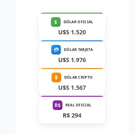
$
DÓLAR OFICIAL
U$S 1.520
💳
DÓLAR TARJETA
U$S 1.976
₿
DÓLAR CRIPTO
U$S 1.567
R$
REAL OFICIAL
R$ 294