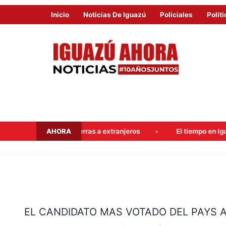
Inicio
Noticias De Iguazú
Policiales
Politi
AHORA
ego y tierras a extranjeros
El tiempo en Iguazú este fin de
EL
CANDIDATO
EL CANDIDATO MAS VOTADO DEL PAYS A
MAS
VOTADO