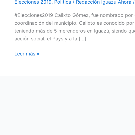
Elecciones 2019
,
Politica
/
Redacción Iguazu Ahora
DEL
#Elecciones2019 Calixto Gómez, fue nombrado por el
PAYS
coordinación del municipio. Calixto es conocido por 
AHORA
teniendo más de 5 merenderos en Iguazú, siendo que
ES
acción social, el Pays y a la […]
FILIPPISTA
Leer más »