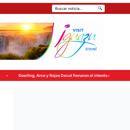
🔍
g, Arce y Rojas Decut frenaron el intento de enviar a comisión la ley