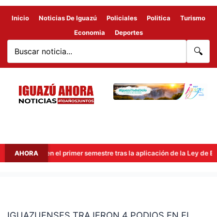
Inicio
Noticias De Iguazú
Policiales
Politica
Turismo
Economia
Deportes
🔍
millones en el primer semestre tras la aplicación de la Ley de Econo
AHORA
IGUAZUENSES
TRAJERON
IGUAZUENSES TRAJERON 4 PODIOS EN EL
4