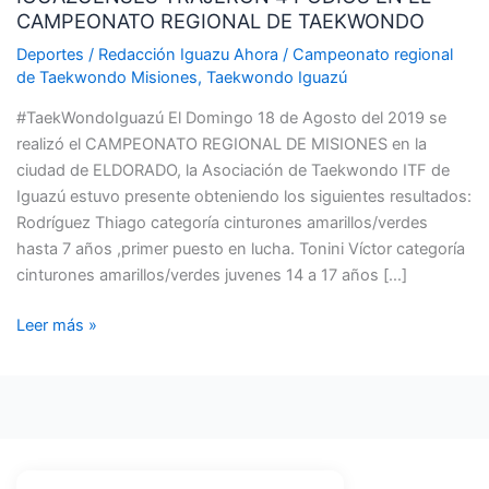
CAMPEONATO REGIONAL DE TAEKWONDO
PODIOS
EN
Deportes
/
Redacción Iguazu Ahora
/
Campeonato regional
EL
de Taekwondo Misiones
,
Taekwondo Iguazú
CAMPEONATO
#TaekWondoIguazú El Domingo 18 de Agosto del 2019 se
REGIONAL
realizó el CAMPEONATO REGIONAL DE MISIONES en la
DE
ciudad de ELDORADO, la Asociación de Taekwondo ITF de
TAEKWONDO
Iguazú estuvo presente obteniendo los siguientes resultados:
Rodríguez Thiago categoría cinturones amarillos/verdes
hasta 7 años ,primer puesto en lucha. Tonini Víctor categoría
cinturones amarillos/verdes juvenes 14 a 17 años […]
Leer más »