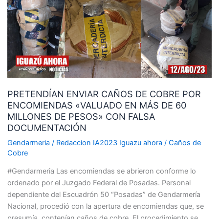
DE
COBRE
POR
ENCOMIENDAS
«VALUADO
EN
MÁS
PRETENDÍAN ENVIAR CAÑOS DE COBRE POR
DE
ENCOMIENDAS «VALUADO EN MÁS DE 60
60
MILLONES DE PESOS» CON FALSA
MILLONES
DOCUMENTACIÓN
DE
PESOS»
Gendarmeria
/
Redaccion IA2023 Iguazu ahora
/
Caños de
CON
Cobre
FALSA
#Gendarmeria Las encomiendas se abrieron conforme lo
DOCUMENTACIÓN
ordenado por el Juzgado Federal de Posadas. Personal
dependiente del Escuadrón 50 “Posadas” de Gendarmería
Nacional, procedió con la apertura de encomiendas que, se
presumía, contenían caños de cobre. El procedimiento se