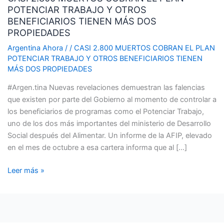
POTENCIAR TRABAJO Y OTROS
COBRAN
BENEFICIARIOS TIENEN MÁS DOS
EL
PROPIEDADES
PLAN
POTENCIAR
Argentina Ahora
/
/
CASI 2.800 MUERTOS COBRAN EL PLAN
POTENCIAR TRABAJO Y OTROS BENEFICIARIOS TIENEN
TRABAJO
MÁS DOS PROPIEDADES
Y
OTROS
#Argen.tina Nuevas revelaciones demuestran las falencias
BENEFICIARIOS
que existen por parte del Gobierno al momento de controlar a
TIENEN
los beneficiarios de programas como el Potenciar Trabajo,
MÁS
uno de los dos más importantes del ministerio de Desarrollo
DOS
Social después del Alimentar. Un informe de la AFIP, elevado
PROPIEDADES
en el mes de octubre a esa cartera informa que al […]
Leer más »