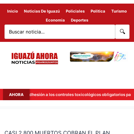
Inicio
Noticias De Iguazú
Policiales
Politica
Turismo
Economia
Deportes
🔍
añana la adhesión a los controles toxicológicos obligatorios para con
AHORA
CASI
2.800
CASI 2.800 MUERTOS COBRAN EL PLAN
MUERTOS