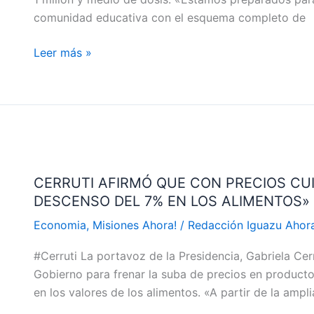
comunidad educativa con el esquema completo de
PEDIÁTRICAS
Leer más »
CERRUTI
AFIRMÓ
CERRUTI AFIRMÓ QUE CON PRECIOS CU
QUE
DESCENSO DEL 7% EN LOS ALIMENTOS»
CON
PRECIOS
Economia
,
Misiones Ahora!
/
Redacción Iguazu Aho
CUIDADOS
#Cerruti La portavoz de la Presidencia, Gabriela Ce
Y
Gobierno para frenar la suba de precios en producto
LOS
en los valores de los alimentos. «A partir de la ampl
ACUERDOS
HUBO