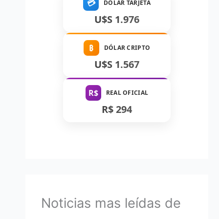
💳
DÓLAR TARJETA
U$S 1.976
₿
DÓLAR CRIPTO
U$S 1.567
R$
REAL OFICIAL
R$ 294
Noticias mas leídas de