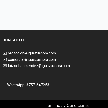
CONTACTO
✉️
redaccion@iguazuahora.com
✉️
comercial@iguazuahora.com
✉️
luizsebasmendez@iguazuahora.com
📱 WhatsApp: 3757-647253
Términos y Condiciones