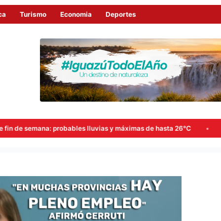
ca
Turismo
Economia
Deportes
vias y máximas de hasta 26°C
Goerling, Arce y Rojas Decut 