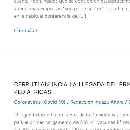
cuenta «con índices que se consideran estadística
y medianas empresas “son parte central” de la baja e
en la habitual conferencia de […]
Leer más »
CERRUTI
ANUNCIA
CERRUTI ANUNCIA LA LLEGADA DEL P
LA
PEDIÁTRICAS
LLEGADA
DEL
Coronavirus (Covid-19)
/
Redacción Iguazu Ahora
/
PRIMER
#LlegandoTarde La portavoz de la Presidencia, Gabri
CARGAMENTO
país el primer cargamento de 218 mil vacunas Pfizer 
DE
1 millón y medio de dosis. «Estamos preparados para 
VACUNAS