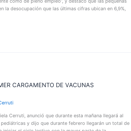
mente como de pleno empleo”, y destacó que las pequeñas
n la desocupación que las últimas cifras ubican en 6,9%,
RIMER CARGAMENTO DE VACUNAS
Cerruti
ela Cerruti, anunció que durante esta mañana llegará al
pediátricas y dijo que durante febrero llegarán un total de
iniciar el ciclo lectivo con la mayor parte de la