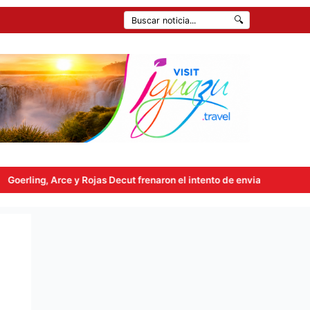
🔍
frenaron el intento de enviar a comisión la ley de propiedad privada