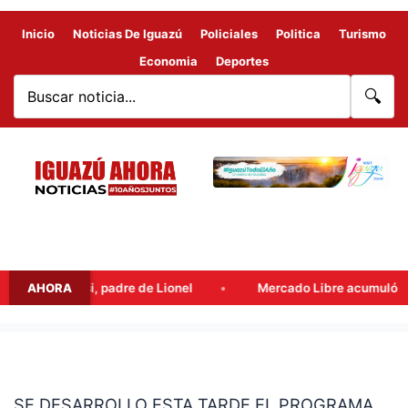
Inicio
Noticias De Iguazú
Policiales
Politica
Turismo
Economia
Deportes
🔍
 Jorge Messi, padre de Lionel
AHORA
Mercado Libre acumuló benefic
SE
DESARROLLO
SE DESARROLLO ESTA TARDE EL PROGRAMA
ESTA