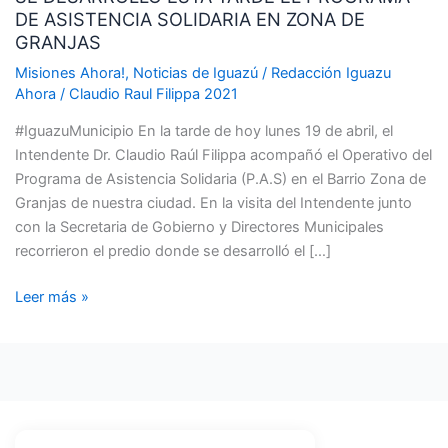
DE ASISTENCIA SOLIDARIA EN ZONA DE
TARDE
GRANJAS
EL
PROGRAMA
Misiones Ahora!
,
Noticias de Iguazú
/
Redacción Iguazu
Ahora
/
Claudio Raul Filippa 2021
DE
ASISTENCIA
#IguazuMunicipio En la tarde de hoy lunes 19 de abril, el
SOLIDARIA
Intendente Dr. Claudio Raúl Filippa acompañó el Operativo del
EN
Programa de Asistencia Solidaria (P.A.S) en el Barrio Zona de
ZONA
Granjas de nuestra ciudad. En la visita del Intendente junto
DE
con la Secretaria de Gobierno y Directores Municipales
GRANJAS
recorrieron el predio donde se desarrolló el […]
Leer más »