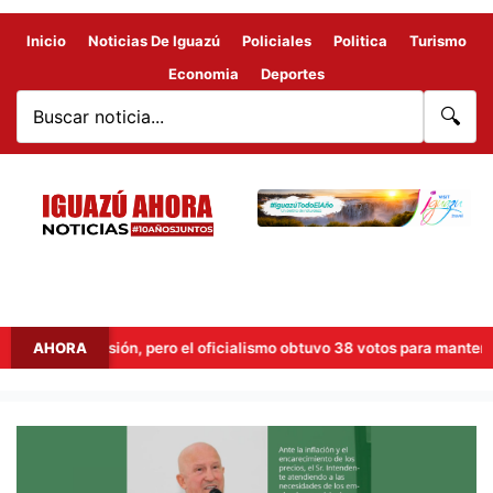
Inicio
Noticias De Iguazú
Policiales
Politica
Turismo
Economia
Deportes
🔍
antar la sesión, pero el oficialismo obtuvo 38 votos para mantenerla y 
AHORA
CLAUDIO
RAÚL
FILIPPA