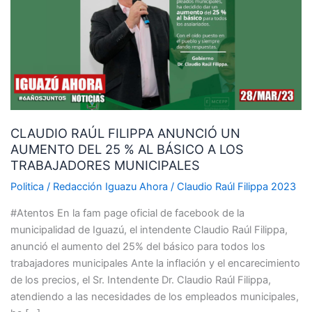
ANUNCIÓ
UN
AUMENTO
DEL
25
%
AL
CLAUDIO RAÚL FILIPPA ANUNCIÓ UN
BÁSICO
AUMENTO DEL 25 % AL BÁSICO A LOS
A
TRABAJADORES MUNICIPALES
LOS
TRABAJADORES
Politica
/
Redacción Iguazu Ahora
/
Claudio Raúl Filippa 2023
MUNICIPALES
#Atentos En la fam page oficial de facebook de la
municipalidad de Iguazú, el intendente Claudio Raúl Filippa,
anunció el aumento del 25% del básico para todos los
trabajadores municipales Ante la inflación y el encarecimiento
de los precios, el Sr. Intendente Dr. Claudio Raúl Filippa,
atendiendo a las necesidades de los empleados municipales,