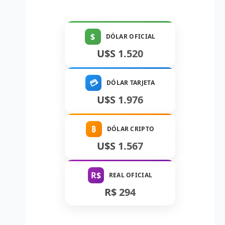
$
DÓLAR OFICIAL
U$S 1.520
💳
DÓLAR TARJETA
U$S 1.976
₿
DÓLAR CRIPTO
U$S 1.567
R$
REAL OFICIAL
R$ 294