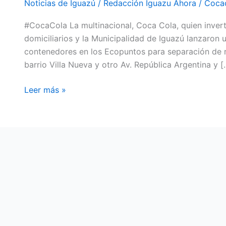
Noticias de Iguazú
/
Redacción Iguazu Ahora
/
Cocac
MUNICIPALIDAD
#CocaCola La multinacional, Coca Cola, quien inverti
LANZARON
domiciliarios y la Municipalidad de Iguazú lanzaro
EL
contenedores en los Ecopuntos para separación de re
PROGRAMA
barrio Villa Nueva y otro Av. República Argentina y [
YO
CUIDO
Leer más »
IGUAZÚ