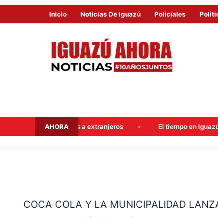
Inicio
Noticias De Iguazú
Policiales
Politi
AHORA
 y tierras a extranjeros
El tiempo en Iguazú este fin de s
COCA
COLA
COCA COLA Y LA MUNICIPALIDAD LANZ
Y
LA