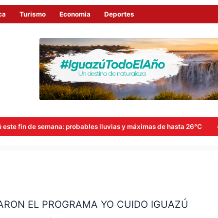
ca
Turismo
Economia
Deportes
emana: probables lluvias y máximas de hasta 26°C
Goerling,
ARON EL PROGRAMA YO CUIDO IGUAZÚ