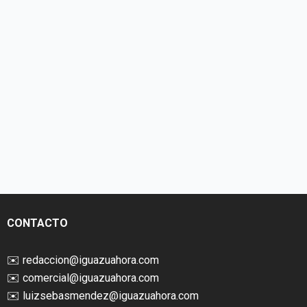
CONTACTO
✉️
redaccion@iguazuahora.com
✉️
comercial@iguazuahora.com
✉️
luizsebasmendez@iguazuahora.com