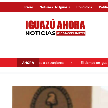
Inicio
Noticias De Iguazú
Policiales
Politi
AHORA
as a extranjeros
El tiempo en Iguazú este fin de semana: p
COMENZÓ
EN
TODO
EL