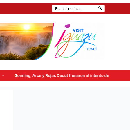
🔍
Rojas Decut frenaron el intento de enviar a comisión la ley de propied