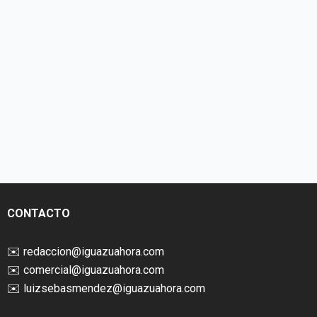
CONTACTO
✉️
redaccion@iguazuahora.com
✉️
comercial@iguazuahora.com
✉️
luizsebasmendez@iguazuahora.com