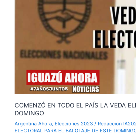
PAÍS
LA
VEDA
ELECTORAL
PARA
EL
BALOTAJE
DE
ESTE
DOMINGO
COMENZÓ EN TODO EL PAÍS LA VEDA EL
DOMINGO
Argentina Ahora
,
Elecciones 2023
/
Redaccion IA20
ELECTORAL PARA EL BALOTAJE DE ESTE DOMING