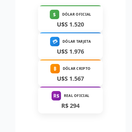
$
DÓLAR OFICIAL
U$S 1.520
💳
DÓLAR TARJETA
U$S 1.976
₿
DÓLAR CRIPTO
U$S 1.567
R$
REAL OFICIAL
R$ 294