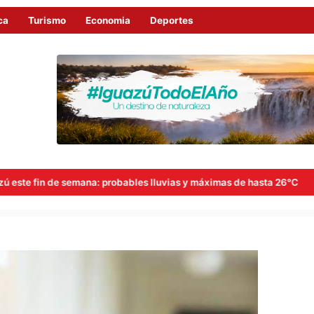
ca
Turismo
Economia
Deportes
robables lluvias y máximas de hasta 26°C
Goerling, Arce y 