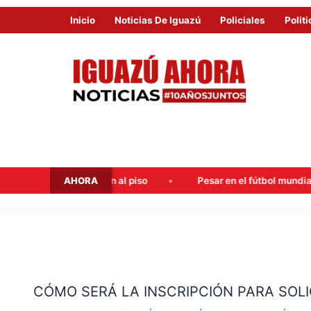
Inicio
Noticias De Iguazú
Policiales
Politi
AHORA
spararon al piso
Pesar en el fútbol mundial: falleció Jorge 
CÓMO
SERÁ
CÓMO SERÁ LA INSCRIPCIÓN PARA SOLIC
LA
INSCRIPCIÓN