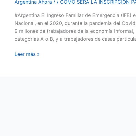
Argentina Ahora
/
/
CÓMO SERÁ LA INSCRIPCIÓN PAR
PARA
#Argentina El Ingreso Familiar de Emergencia (IFE)
SOLICITAR
Nacional, en el 2020, durante la pandemia del Covid
EL
9 millones de trabajadores de la economía informal, 
BENEFICIO
categorías A o B, y a trabajadores de casas particul
DEL
IFE
Leer más »
4?