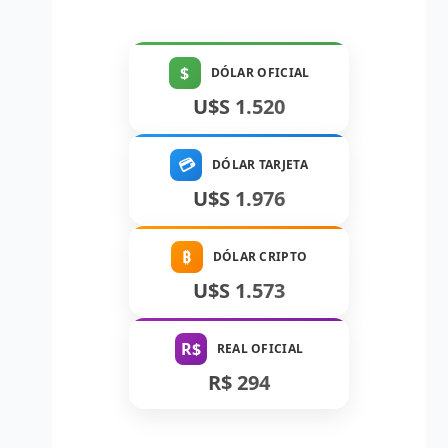
$
DÓLAR OFICIAL
U$S 1.520
💳
DÓLAR TARJETA
U$S 1.976
₿
DÓLAR CRIPTO
U$S 1.573
R$
REAL OFICIAL
R$ 294