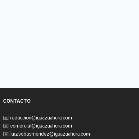
CONTACTO
✉️
redaccion@iguazuahora.com
✉️
comercial@iguazuahora.com
✉️
luizsebasmendez@iguazuahora.com