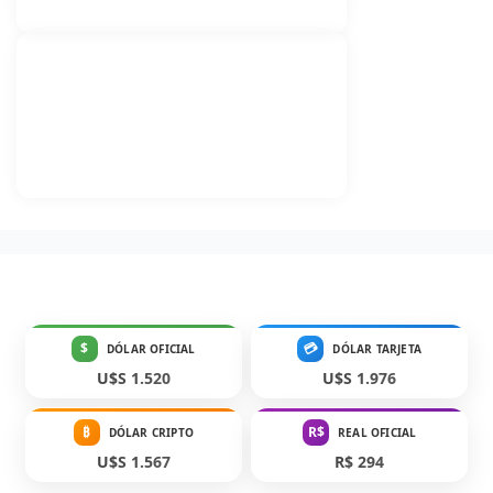
$
💳
DÓLAR OFICIAL
DÓLAR TARJETA
U$S 1.520
U$S 1.976
₿
R$
DÓLAR CRIPTO
REAL OFICIAL
U$S 1.567
R$ 294