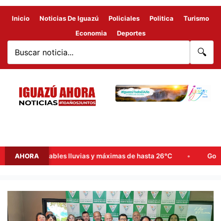
Inicio
Noticias De Iguazú
Policiales
Politica
Turismo
Economia
Deportes
🔍
ana: probables lluvias y máximas de hasta 26°C
AHORA
Goerling, A
Emprendedores
de
Iguazú