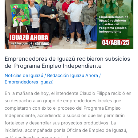
recibieron
subsidios
del
Programa
Empleo
Independiente
Emprendedores de Iguazú recibieron subsidios
del Programa Empleo Independiente
Noticias de Iguazú
/
Redacción Iguazu Ahora
/
Emprendedores Iguazú
En la mañana de hoy, el intendente Claudio Filippa recibió en
su despacho a un grupo de emprendedores locales que
completaron con éxito el proceso del Programa Empleo
Independiente, accediendo a subsidios que les permitirán
fortalecer y desarrollar sus proyectos productivos. La
iniciativa, acompañada por la Oficina de Empleo de Iguazú,
está destinada a personas […]