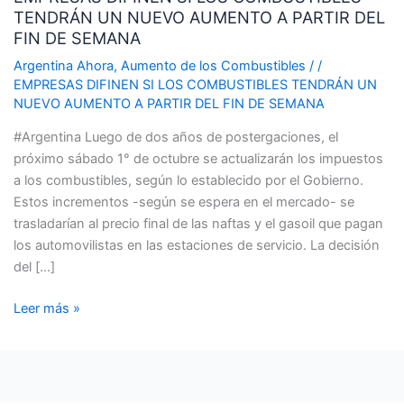
TENDRÁN UN NUEVO AUMENTO A PARTIR DEL
LOS
FIN DE SEMANA
COMBUSTIBLES
TENDRÁN
Argentina Ahora
,
Aumento de los Combustibles
/
/
EMPRESAS DIFINEN SI LOS COMBUSTIBLES TENDRÁN UN
UN
NUEVO AUMENTO A PARTIR DEL FIN DE SEMANA
NUEVO
AUMENTO
#Argentina Luego de dos años de postergaciones, el
A
próximo sábado 1° de octubre se actualizarán los impuestos
PARTIR
a los combustibles, según lo establecido por el Gobierno.
DEL
Estos incrementos -según se espera en el mercado- se
FIN
trasladarían al precio final de las naftas y el gasoil que pagan
DE
los automovilistas en las estaciones de servicio. La decisión
SEMANA
del […]
Leer más »