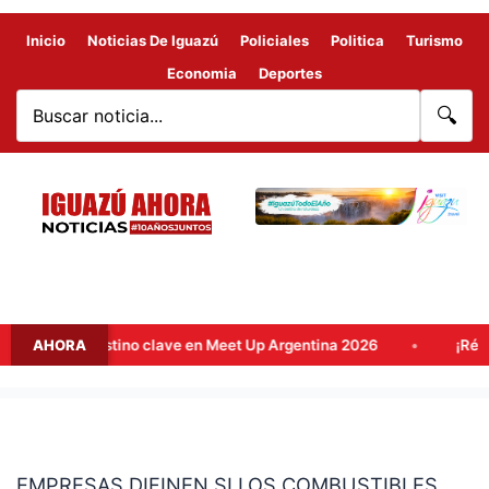
Inicio
Noticias De Iguazú
Policiales
Politica
Turismo
Economia
Deportes
🔍
a como destino clave en Meet Up Argentina 2026
AHORA
¡Récord hi
EMPRESAS
DIFINEN
EMPRESAS DIFINEN SI LOS COMBUSTIBLES
SI