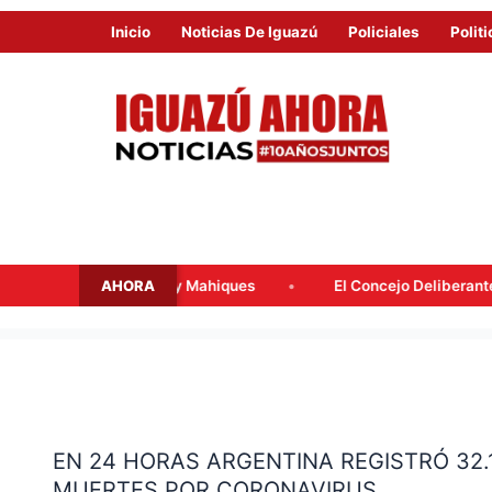
Inicio
Noticias De Iguazú
Policiales
Politi
AHORA
alacqua y Mahiques
El Concejo Deliberante tratará mañana l
EN
24
EN 24 HORAS ARGENTINA REGISTRÓ 32.
HORAS
MUERTES POR CORONAVIRUS
ARGENTINA