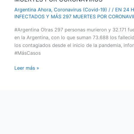
REGISTRÓ
Argentina Ahora
,
Coronavirus (Covid-19)
/
/
EN 24 
32.171
INFECTADOS Y MÁS 297 MUERTES POR CORONAVI
NUEVOS
#Argentina Otras 297 personas murieron y 32.171 fu
INFECTADOS
en la Argentina, con lo que suman 73.688 los falleci
Y
los contagiados desde el inicio de la pandemia, inf
MÁS
#MásCasos
297
MUERTES
Leer más »
POR
CORONAVIRUS