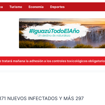
ca
Turismo
Economia
Deportes
a adhesión a los controles toxicológicos obligatorios para concejales
171 NUEVOS INFECTADOS Y MÁS 297