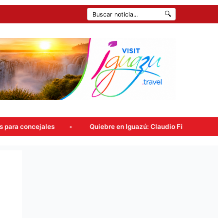
🔍
Quiebre en Iguazú: Claudio Filippa renunció a Encuentro 