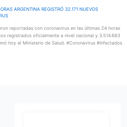
HORAS ARGENTINA REGISTRÓ 32.171 NUEVOS
RUS
eron reportadas con coronavirus en las últimas 24 horas
dos registrados oficialmente a nivel nacional y 3.514.683
ormó hoy el Ministerio de Salud. #Coronavirus #Infectados