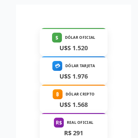
$
DÓLAR OFICIAL
U$S 1.520
💳
DÓLAR TARJETA
U$S 1.976
₿
DÓLAR CRIPTO
U$S 1.568
R$
REAL OFICIAL
R$ 291