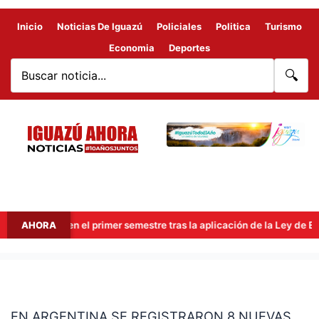
Inicio
Noticias De Iguazú
Policiales
Politica
Turismo
Economia
Deportes
🔍
millones en el primer semestre tras la aplicación de la Ley de Econo
AHORA
EN
ARGENTINA
EN ARGENTINA SE REGISTRARON 8 NUEVAS
SE