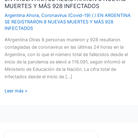
MUERTES Y MÁS 928 INFECTADOS
REGISTRARON
8
Argentina Ahora
,
Coronavirus (Covid-19)
/
/
EN ARGENTINA
NUEVAS
SE REGISTRARON 8 NUEVAS MUERTES Y MÁS 928
INFECTADOS
MUERTES
Y
#Argentina Otras 8 personas murieron y 928 resultaron
MÁS
contagiadas de coronavirus en las últimas 24 horas en la
928
Argentina, con lo que el número total de fallecidos desde el
INFECTADOS
inicio de la pandemia se elevó a 116.091, según informó el
Ministerio de Educación de la Nación. La cifra total de
infectados desde el inicio de […]
Leer más »