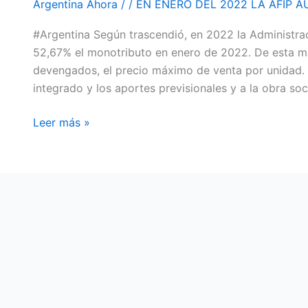
Argentina Ahora
/
/
EN ENERO DEL 2022 LA AFIP 
LA
#Argentina Según trascendió, en 2022 la Administra
AFIP
52,67% el monotributo en enero de 2022. De esta man
AUMENTARÁ
devengados, el precio máximo de venta por unidad. 
UN
integrado y los aportes previsionales y a la obra soci
52,67%
EL
Leer más »
MONOTRIBUTO