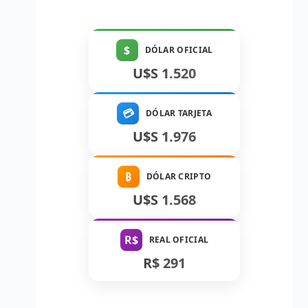
$
DÓLAR OFICIAL
U$S 1.520
💳
DÓLAR TARJETA
U$S 1.976
₿
DÓLAR CRIPTO
U$S 1.568
R$
REAL OFICIAL
R$ 291