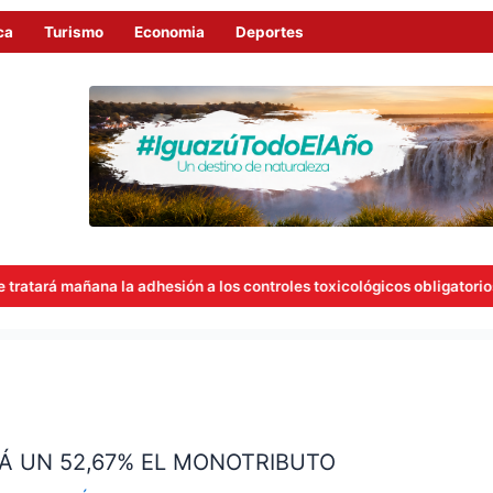
ca
Turismo
Economia
Deportes
a adhesión a los controles toxicológicos obligatorios para concejales
Á UN 52,67% EL MONOTRIBUTO