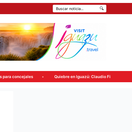
🔍
Quiebre en Iguazú: Claudio Filippa renunció a Encuentro 