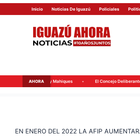
Inicio
Noticias De Iguazú
Policiales
Politi
AHORA
alacqua y Mahiques
El Concejo Deliberante tratará mañana l
EN
ENERO
EN ENERO DEL 2022 LA AFIP AUMENTAR
DEL
2022