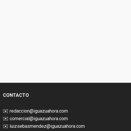
CONTACTO
✉️
redaccion@iguazuahora.com
✉️
comercial@iguazuahora.com
✉️
luizsebasmendez@iguazuahora.com