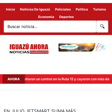
Inicio
Noticias De Iguazú
Policiales
Politica
Turismo
Economia
Deportes
🔍
Atropellaron un control en la Ruta 12 y cayeron con más de 85 ki
AHORA
EN
JULIO
EN JULIO JETSMART SUMA MÁS
JETSMART