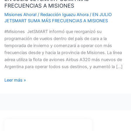
FRECUENCIAS A MISIONES
SUMA
MÁS
Misiones Ahora!
/
Redacción Iguazu Ahora
/
EN JULIO
FRECUENCIAS
JETSMART SUMA MÁS FRECUENCIAS A MISIONES
A
#Misiones JetSMART informó que reorganizó su
MISIONES
programación de vuelos dentro del país de cara a la
temporada de invierno y comenzará a operar con más
frecuencias desde y hacia la provincia de Misiones. La línea
aérea utiliza la flota de aviones Airbus A320 más nuevos de
Argentina para operar todos sus destinos, y aumentó la […]
Leer más »