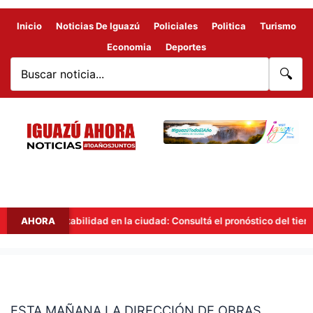
Inicio
Noticias De Iguazú
Policiales
Politica
Turismo
Economia
Deportes
🔍
AHORA
Inestabilidad en la ciudad: Consultá el pronóstico del tiempo en
ESTA
MAÑANA
ESTA MAÑANA LA DIRECCIÓN DE OBRAS
LA