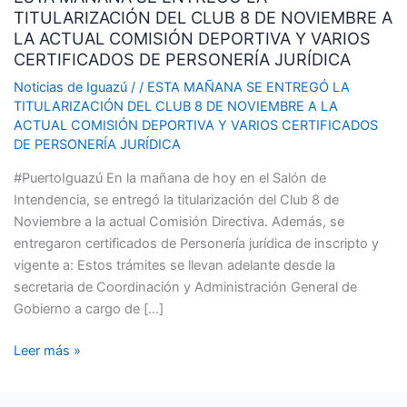
TITULARIZACIÓN DEL CLUB 8 DE NOVIEMBRE A
ENTREGÓ
LA ACTUAL COMISIÓN DEPORTIVA Y VARIOS
LA
CERTIFICADOS DE PERSONERÍA JURÍDICA
TITULARIZACIÓN
DEL
Noticias de Iguazú
/
/
ESTA MAÑANA SE ENTREGÓ LA
TITULARIZACIÓN DEL CLUB 8 DE NOVIEMBRE A LA
CLUB
ACTUAL COMISIÓN DEPORTIVA Y VARIOS CERTIFICADOS
8
DE PERSONERÍA JURÍDICA
DE
NOVIEMBRE
#PuertoIguazú En la mañana de hoy en el Salón de
A
Intendencia, se entregó la titularización del Club 8 de
LA
Noviembre a la actual Comisión Directiva. Además, se
ACTUAL
entregaron certificados de Personería jurídica de inscripto y
COMISIÓN
vigente a: Estos trámites se llevan adelante desde la
DEPORTIVA
secretaria de Coordinación y Administración General de
Y
Gobierno a cargo de […]
VARIOS
CERTIFICADOS
Leer más »
DE
PERSONERÍA