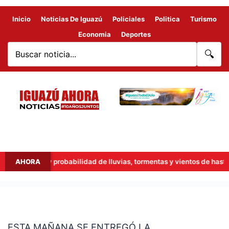
Inicio
Noticias De Iguazú
Policiales
Politica
Turismo
Economia
Deportes
🔍
uazú: hay probabilidad de lluvias, tormentas y vientos de hasta 53 k
AHORA
ESTA
MAÑANA
ESTA MAÑANA SE ENTREGÓ LA
SE