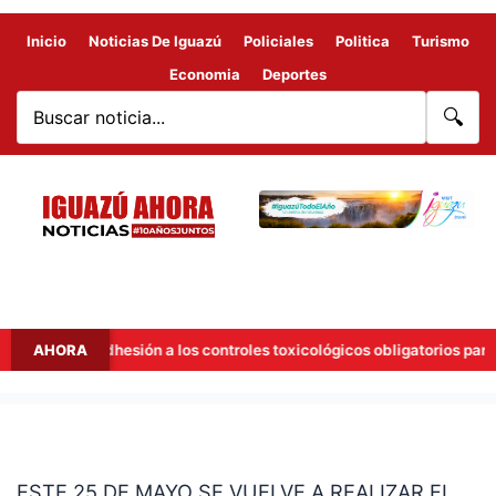
Inicio
Noticias De Iguazú
Policiales
Politica
Turismo
Economia
Deportes
🔍
ñana la adhesión a los controles toxicológicos obligatorios para con
AHORA
ESTE
25
ESTE 25 DE MAYO SE VUELVE A REALIZAR EL
DE