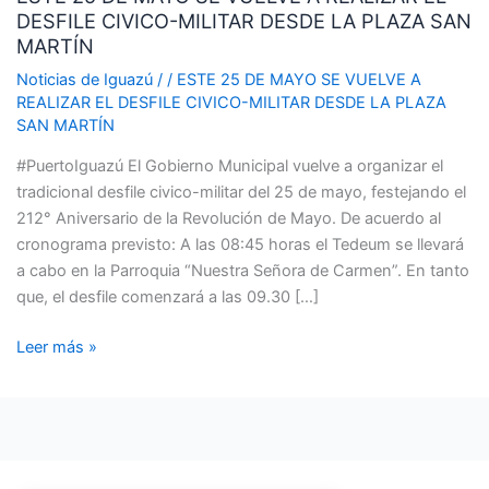
DESFILE CIVICO-MILITAR DESDE LA PLAZA SAN
MAYO
MARTÍN
SE
VUELVE
Noticias de Iguazú
/
/
ESTE 25 DE MAYO SE VUELVE A
REALIZAR EL DESFILE CIVICO-MILITAR DESDE LA PLAZA
A
SAN MARTÍN
REALIZAR
EL
#PuertoIguazú El Gobierno Municipal vuelve a organizar el
DESFILE
tradicional desfile civico-militar del 25 de mayo, festejando el
CIVICO-
212° Aniversario de la Revolución de Mayo. De acuerdo al
MILITAR
cronograma previsto: A las 08:45 horas el Tedeum se llevará
DESDE
a cabo en la Parroquia “Nuestra Señora de Carmen”. En tanto
LA
que, el desfile comenzará a las 09.30 […]
PLAZA
SAN
Leer más »
MARTÍN