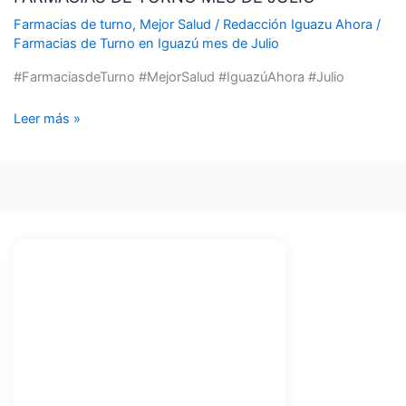
MES
Farmacias de turno
,
Mejor Salud
/
Redacción Iguazu Ahora
/
DE
Farmacias de Turno en Iguazú mes de Julio
JULIO
#FarmaciasdeTurno #MejorSalud #IguazúAhora #Julio
Leer más »