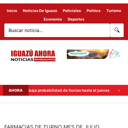
Inicio
Noticias De Iguazú
Policiales
Politica
Turismo
Economia
Deportes
🔍
s cálidos y baja probabilidad de lluvias hasta el jueves
AHORA
Ha
FARMACIAS
DE
FARMACIAS DE TURNO MES DE JULIO
TURNO