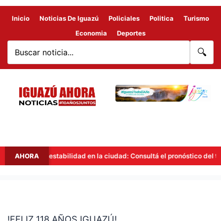
Inicio
Noticias De Iguazú
Policiales
Politica
Turismo
Economia
Deportes
🔍
AHORA
Inestabilidad en la ciudad: Consultá el pronóstico del tiempo
!FELIZ
118
!FELIZ 118 AÑOS IGUAZÚ!
AÑOS