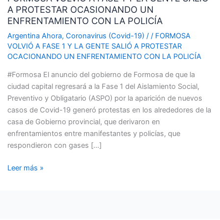
A PROTESTAR OCASIONANDO UN
FASE
ENFRENTAMIENTO CON LA POLICÍA
1
Y
Argentina Ahora
,
Coronavirus (Covid-19)
/
/
FORMOSA
VOLVIÓ A FASE 1 Y LA GENTE SALIÓ A PROTESTAR
LA
OCACIONANDO UN ENFRENTAMIENTO CON LA POLICÍA
GENTE
SALIÓ
#Formosa El anuncio del gobierno de Formosa de que la
A
ciudad capital regresará a la Fase 1 del Aislamiento Social,
PROTESTAR
Preventivo y Obligatario (ASPO) por la aparición de nuevos
OCASIONANDO
casos de Covid-19 generó protestas en los alrededores de la
UN
casa de Gobierno provincial, que derivaron en
ENFRENTAMIENTO
enfrentamientos entre manifestantes y policías, que
CON
respondieron con gases […]
LA
POLICÍA
Leer más »