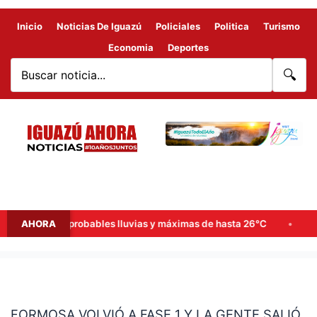
Inicio
Noticias De Iguazú
Policiales
Politica
Turismo
Economia
Deportes
🔍
de semana: probables lluvias y máximas de hasta 26°C
AHORA
Goerl
FORMOSA
VOLVIÓ
FORMOSA VOLVIÓ A FASE 1 Y LA GENTE SALIÓ
A