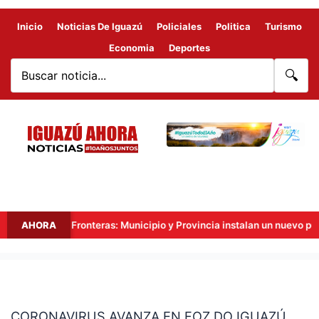
Inicio
Noticias De Iguazú
Policiales
Politica
Turismo
Economia
Deportes
🔍
Hito Tres Fronteras: Municipio y Provincia instalan un nuevo punto d
AHORA
CORONAVIRUS
AVANZA
CORONAVIRUS AVANZA EN FOZ DO IGUAZÚ
EN