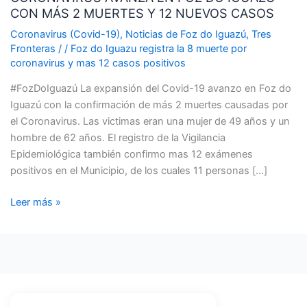
CON MÁS 2 MUERTES Y 12 NUEVOS CASOS
FOZ
DO
Coronavirus (Covid-19)
,
Noticias de Foz do Iguazú
,
Tres
IGUAZÚ
Fronteras
/
/
Foz do Iguazu registra la 8 muerte por
coronavirus y mas 12 casos positivos
CON
MÁS
#FozDoIguazú La expansión del Covid-19 avanzo en Foz do
2
Iguazú con la confirmación de más 2 muertes causadas por
MUERTES
el Coronavirus. Las victimas eran una mujer de 49 años y un
Y
hombre de 62 años. El registro de la Vigilancia
12
Epidemiológica también confirmo mas 12 exámenes
NUEVOS
positivos en el Municipio, de los cuales 11 personas […]
CASOS
Leer más »