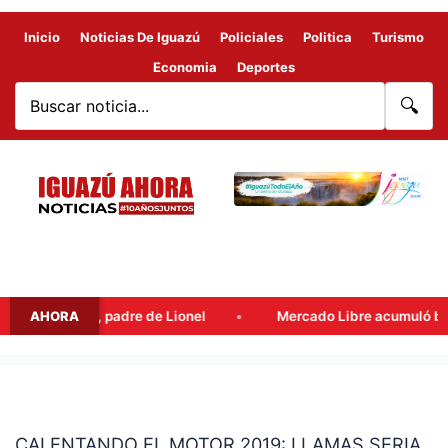
Inicio
Noticias De Iguazú
Policiales
Politica
Turismo
Economia
Deportes
🔍
Jorge Messi, padre de Lionel
AHORA
Mercado Libre acumuló benefici
CALENTANDO
EL
CALENTANDO EL MOTOR 2019: LLAMAS SERIA
MOTOR