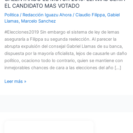
EL CANDIDATO MAS VOTADO
2019:
LLAMAS
Politica
/
Redacción Iguazu Ahora
/
Claudio Filippa
,
Gabiel
SERIA
Llamas
,
Marcelo Sanchez
EL
#Elecciones2019 Sin embargo el sistema de ley de lemas
CANDIDATO
aseguraría a Filippa su segunda reelección. Al parecer la
MAS
abrupta expulsión del consejal Gabriel Llamas de su banca,
VOTADO
dispuesta por la mayoría oficialista, lejos de causarle un daño
político, ocaciono todo lo contrario, quien se mantiene con
inmejorables chances de cara a las elecciones del año […]
Leer más »