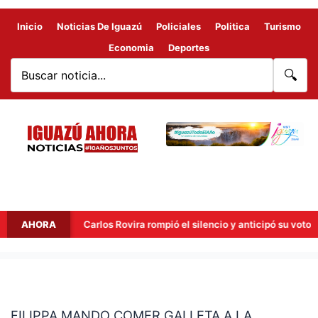
Inicio
Noticias De Iguazú
Policiales
Politica
Turismo
Economia
Deportes
🔍
rta
AHORA
Carlos Rovira rompió el silencio y anticipó su voto para
FILIPPA
MANDO
FILIPPA MANDO COMER GALLETA A LA
COMER