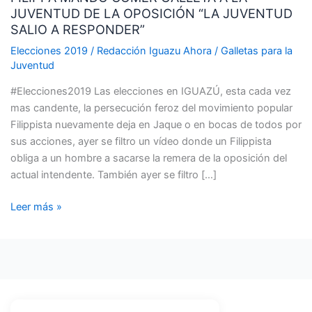
JUVENTUD DE LA OPOSICIÓN “LA JUVENTUD
GALLETA
SALIO A RESPONDER”
A
LA
Elecciones 2019
/
Redacción Iguazu Ahora
/
Galletas para la
Juventud
JUVENTUD
DE
#Elecciones2019 Las elecciones en IGUAZÚ, esta cada vez
LA
mas candente, la persecución feroz del movimiento popular
OPOSICIÓN
Filippista nuevamente deja en Jaque o en bocas de todos por
“LA
sus acciones, ayer se filtro un vídeo donde un Filippista
JUVENTUD
obliga a un hombre a sacarse la remera de la oposición del
SALIO
actual intendente. También ayer se filtro […]
A
RESPONDER”
Leer más »