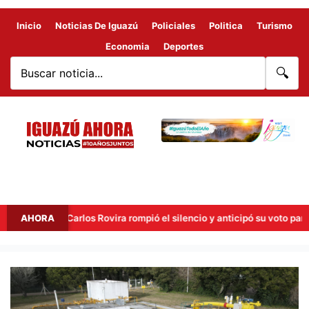
Inicio
Noticias De Iguazú
Policiales
Politica
Turismo
Economia
Deportes
🔍
AHORA
Carlos Rovira rompió el silencio y anticipó su voto para el P
EL
GASODUCTO
NÉSTOR