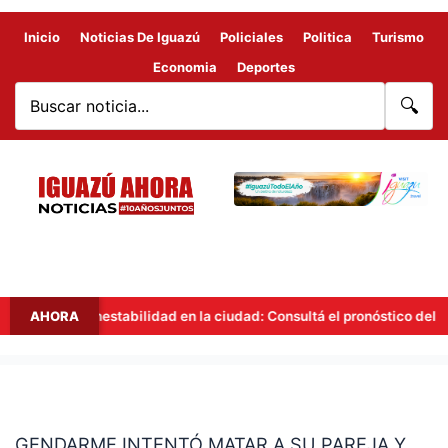
Inicio
Noticias De Iguazú
Policiales
Politica
Turismo
Economia
Deportes
🔍
AHORA
Inestabilidad en la ciudad: Consultá el pronóstico del tiemp
GENDARME
INTENTÓ
GENDARME INTENTÓ MATAR A SU PAREJA Y
MATAR