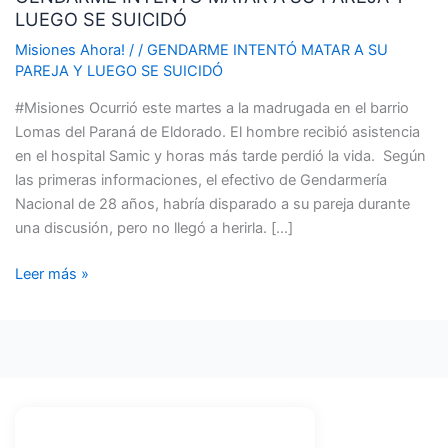
LUEGO SE SUICIDÓ
A
SU
Misiones Ahora!
/
/
GENDARME INTENTÓ MATAR A SU
PAREJA
PAREJA Y LUEGO SE SUICIDÓ
Y
#Misiones Ocurrió este martes a la madrugada en el barrio
LUEGO
Lomas del Paraná de Eldorado. El hombre recibió asistencia
SE
en el hospital Samic y horas más tarde perdió la vida. Según
SUICIDÓ
las primeras informaciones, el efectivo de Gendarmería
Nacional de 28 años, habría disparado a su pareja durante
una discusión, pero no llegó a herirla. […]
Leer más »