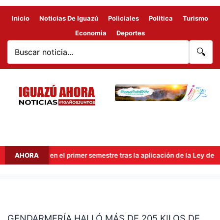
Inicio
Noticias De Iguazú
Policiales
Politica
Turismo
Economia
Deportes
🔍
 millones en el primer semestre tras la aplicación de la Ley de Econ
AHORA
GENDARMERÍA
HALLÓ
GENDARMERÍA HALLÓ MÁS DE 205 KILOS DE
MÁS