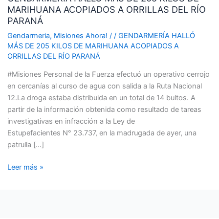
MARIHUANA ACOPIADOS A ORRILLAS DEL RÍO
DE
PARANÁ
205
KILOS
Gendarmeria
,
Misiones Ahora!
/
/
GENDARMERÍA HALLÓ
MÁS DE 205 KILOS DE MARIHUANA ACOPIADOS A
DE
ORRILLAS DEL RÍO PARANÁ
MARIHUANA
ACOPIADOS
#Misiones Personal de la Fuerza efectuó un operativo cerrojo
A
en cercanías al curso de agua con salida a la Ruta Nacional
ORRILLAS
12.La droga estaba distribuida en un total de 14 bultos. A
DEL
partir de la información obtenida como resultado de tareas
RÍO
investigativas en infracción a la Ley de
PARANÁ
Estupefacientes N° 23.737, en la madrugada de ayer, una
patrulla […]
Leer más »