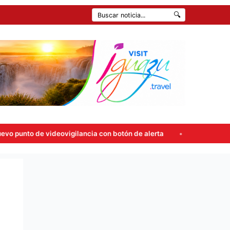
🔍
eovigilancia con botón de alerta
Carlos Rovira rompió el si