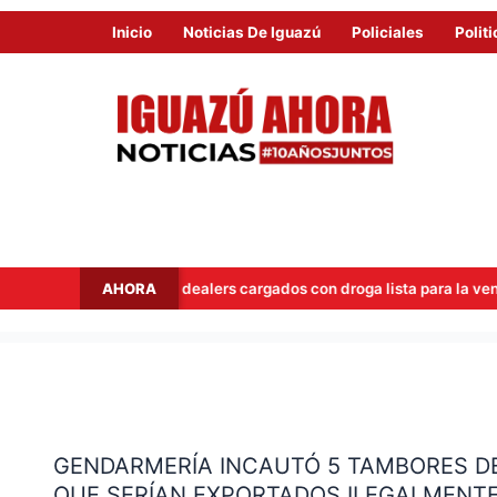
Inicio
Noticias De Iguazú
Policiales
Politi
AHORA
n a dos dealers cargados con droga lista para la venta
Hito
GENDARMERÍA
INCAUTÓ
GENDARMERÍA INCAUTÓ 5 TAMBORES DE
5
QUE SERÍAN EXPORTADOS ILEGALMENT
TAMBORES