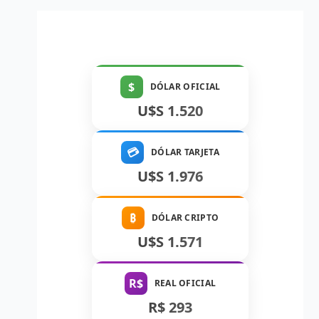
$
DÓLAR OFICIAL
U$S 1.520
💳
DÓLAR TARJETA
U$S 1.976
₿
DÓLAR CRIPTO
U$S 1.571
R$
REAL OFICIAL
R$ 293