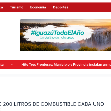
ca
Turismo
Economia
Deportes
 Tres Fronteras: Municipio y Provincia instalan un nuevo punto de vid
 200 LITROS DE COMBUSTIBLE CADA UNO
E