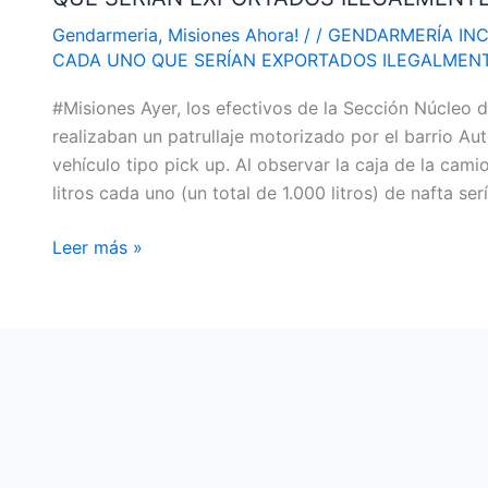
DE
Gendarmeria
,
Misiones Ahora!
/
/
GENDARMERÍA INC
200
CADA UNO QUE SERÍAN EXPORTADOS ILEGALMEN
LITROS
#Misiones Ayer, los efectivos de la Sección Núcleo 
DE
realizaban un patrullaje motorizado por el barrio A
COMBUSTIBLE
vehículo tipo pick up. Al observar la caja de la cam
CADA
litros cada uno (un total de 1.000 litros) de nafta se
UNO
QUE
Leer más »
SERÍAN
EXPORTADOS
ILEGALMENTE