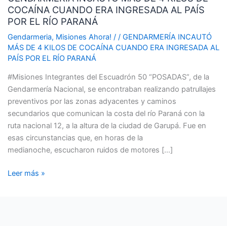
COCAÍNA CUANDO ERA INGRESADA AL PAÍS
DE
POR EL RÍO PARANÁ
4
KILOS
Gendarmeria
,
Misiones Ahora!
/
/
GENDARMERÍA INCAUTÓ
MÁS DE 4 KILOS DE COCAÍNA CUANDO ERA INGRESADA AL
DE
PAÍS POR EL RÍO PARANÁ
COCAÍNA
CUANDO
#Misiones Integrantes del Escuadrón 50 “POSADAS”, de la
ERA
Gendarmería Nacional, se encontraban realizando patrullajes
INGRESADA
preventivos por las zonas adyacentes y caminos
AL
secundarios que comunican la costa del río Paraná con la
PAÍS
ruta nacional 12, a la altura de la ciudad de Garupá. Fue en
POR
esas circunstancias que, en horas de la
EL
medianoche, escucharon ruidos de motores […]
RÍO
PARANÁ
Leer más »