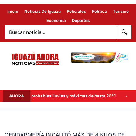
Inicio
Noticias De Iguazú
Policiales
Politica
Turismo
Economia
Deportes
🔍
 de semana: probables lluvias y máximas de hasta 26°C
AHORA
Goer
GENDARMERÍA
INCAUTÓ
GENDARMERÍA INCAUTÓ MÁS DE 4 KILOS DE
MÁS