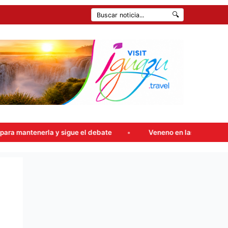
🔍
y sigue el debate
Veneno en las calles de Iguazú: atrapan a 