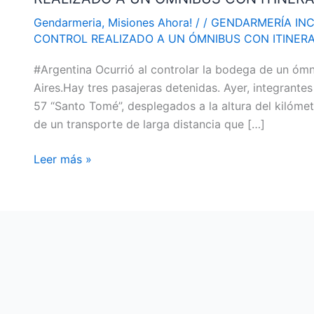
58
Gendarmeria
,
Misiones Ahora!
/
/
GENDARMERÍA INC
KILOS
CONTROL REALIZADO A UN ÓMNIBUS CON ITINERA
DE
#Argentina Ocurrió al controlar la bodega de un óm
MARIHUANA
Aires.Hay tres pasajeras detenidas. Ayer, integrante
DURANTE
57 “Santo Tomé”, desplegados a la altura del kilómet
UN
de un transporte de larga distancia que […]
CONTROL
REALIZADO
Leer más »
A
UN
ÓMNIBUS
CON
ITINERARIO
IGUAZÚ-
RETIRO