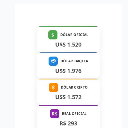
$
DÓLAR OFICIAL
U$S 1.520
💳
DÓLAR TARJETA
U$S 1.976
₿
DÓLAR CRIPTO
U$S 1.572
R$
REAL OFICIAL
R$ 293