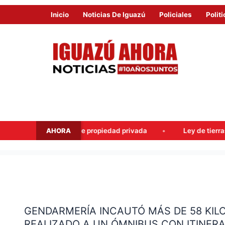
Inicio
Noticias De Iguazú
Policiales
Politi
AHORA
 la ley de propiedad privada
Ley de tierras: el PJ intentó l
GENDARMERÍA
INCAUTÓ
GENDARMERÍA INCAUTÓ MÁS DE 58 KI
MÁS
REALIZADO A UN ÓMNIBUS CON ITINERA
DE