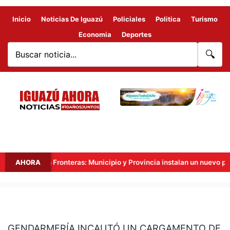
Inicio
Noticias De Iguazú
Policiales
Politica
Turismo
Economia
Deportes
🔍
Hito Tres Fronteras: Municipio y Provincia instalan un nuevo punto d
AHORA
GENDARMERÍA
INCAUTÓ
GENDARMERÍA INCAUTÓ UN CARGAMENTO DE
UN