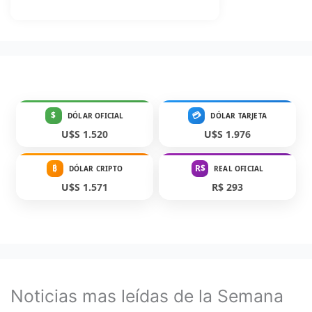
$
💳
DÓLAR OFICIAL
DÓLAR TARJETA
U$S 1.520
U$S 1.976
₿
R$
DÓLAR CRIPTO
REAL OFICIAL
U$S 1.571
R$ 293
Noticias mas leídas de la Semana