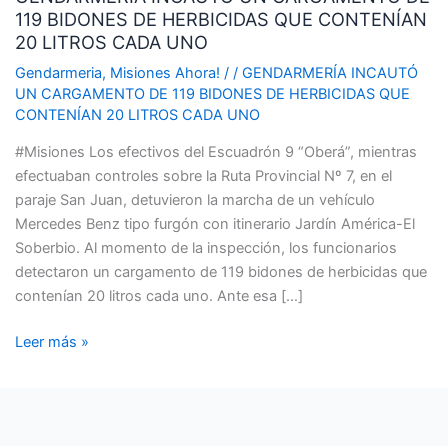
119 BIDONES DE HERBICIDAS QUE CONTENÍAN
CARGAMENTO
20 LITROS CADA UNO
DE
119
Gendarmeria
,
Misiones Ahora!
/
/
GENDARMERÍA INCAUTÓ
UN CARGAMENTO DE 119 BIDONES DE HERBICIDAS QUE
BIDONES
CONTENÍAN 20 LITROS CADA UNO
DE
HERBICIDAS
#Misiones Los efectivos del Escuadrón 9 “Oberá”, mientras
QUE
efectuaban controles sobre la Ruta Provincial Nº 7, en el
CONTENÍAN
paraje San Juan, detuvieron la marcha de un vehículo
20
Mercedes Benz tipo furgón con itinerario Jardín América-El
LITROS
Soberbio. Al momento de la inspección, los funcionarios
CADA
detectaron un cargamento de 119 bidones de herbicidas que
UNO
contenían 20 litros cada uno. Ante esa […]
Leer más »