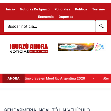
Inicio
Noticias De Iguazú
Policiales
Politica
Turismo
Economia
Deportes
🔍
a como destino clave en Meet Up Argentina 2026
AHORA
¡Récord hi
GENDARMERÍA
INCAUTÓ
GENDARMERÍA INCAUTÓ UN VEHÍCULO
UN