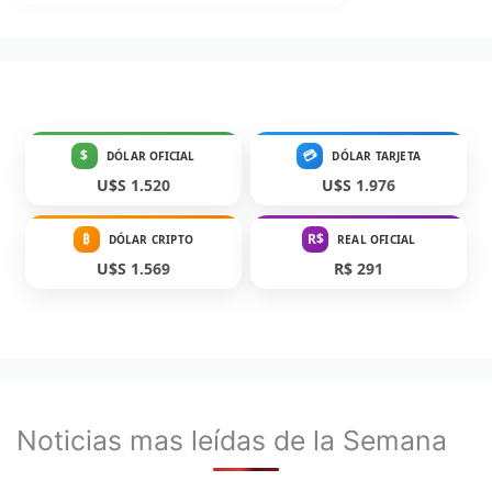
$
💳
DÓLAR OFICIAL
DÓLAR TARJETA
U$S 1.520
U$S 1.976
₿
R$
DÓLAR CRIPTO
REAL OFICIAL
U$S 1.569
R$ 291
Noticias mas leídas de la Semana