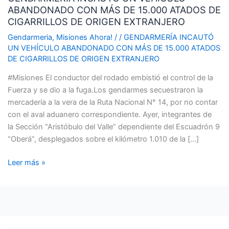
ABANDONADO CON MÁS DE 15.000 ATADOS DE
VEHÍCULO
CIGARRILLOS DE ORIGEN EXTRANJERO
ABANDONADO
CON
Gendarmeria
,
Misiones Ahora!
/
/
GENDARMERÍA INCAUTÓ
UN VEHÍCULO ABANDONADO CON MÁS DE 15.000 ATADOS
MÁS
DE CIGARRILLOS DE ORIGEN EXTRANJERO
DE
15.000
#Misiones El conductor del rodado embistió el control de la
ATADOS
Fuerza y se dio a la fuga.Los gendarmes secuestraron la
DE
mercadería a la vera de la Ruta Nacional N° 14, por no contar
CIGARRILLOS
con el aval aduanero correspondiente. Ayer, integrantes de
DE
la Sección “Aristóbulo del Valle” dependiente del Escuadrón 9
ORIGEN
“Oberá”, desplegados sobre el kilómetro 1.010 de la […]
EXTRANJERO
Leer más »