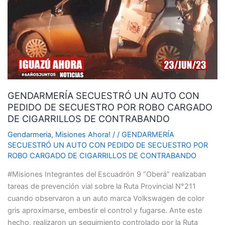
AUTO
CON
PEDIDO
DE
SECUESTRO
POR
ROBO
GENDARMERÍA SECUESTRÓ UN AUTO CON
CARGADO
PEDIDO DE SECUESTRO POR ROBO CARGADO
DE
DE CIGARRILLOS DE CONTRABANDO
CIGARRILLOS
DE
Gendarmeria
,
Misiones Ahora!
/
/
GENDARMERÍA
CONTRABANDO
SECUESTRÓ UN AUTO CON PEDIDO DE SECUESTRO POR
ROBO CARGADO DE CIGARRILLOS DE CONTRABANDO
#Misiones Integrantes del Escuadrón 9 “Oberá” realizaban
tareas de prevención vial sobre la Ruta Provincial N°211
cuando observaron a un auto marca Volkswagen de color
gris aproximarse, embestir el control y fugarse. Ante este
hecho, realizaron un seguimiento controlado por la Ruta