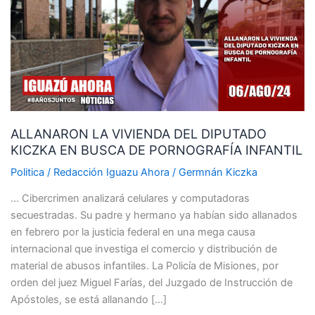
DEL
DIPUTADO
KICZKA
EN
BUSCA
DE
PORNOGRAFÍA
ALLANARON LA VIVIENDA DEL DIPUTADO
INFANTIL
KICZKA EN BUSCA DE PORNOGRAFÍA INFANTIL
Politica
/
Redacción Iguazu Ahora
/
Germnán Kiczka
… Cibercrimen analizará celulares y computadoras
secuestradas. Su padre y hermano ya habían sido allanados
en febrero por la justicia federal en una mega causa
internacional que investiga el comercio y distribución de
material de abusos infantiles. La Policía de Misiones, por
orden del juez Miguel Farías, del Juzgado de Instrucción de
Apóstoles, se está allanando […]