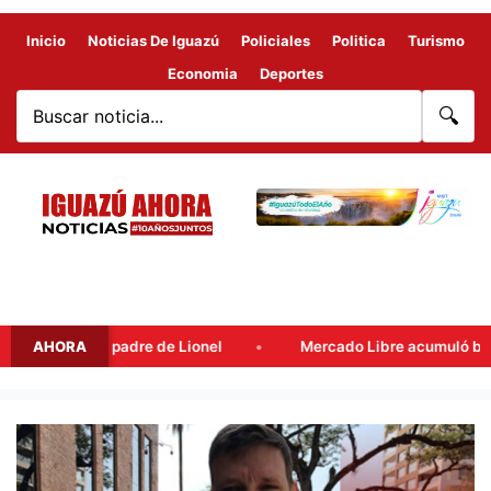
Inicio
Noticias De Iguazú
Policiales
Politica
Turismo
Economia
Deportes
🔍
ge Messi, padre de Lionel
AHORA
Mercado Libre acumuló beneficios
ALLANARON
LA
VIVIENDA