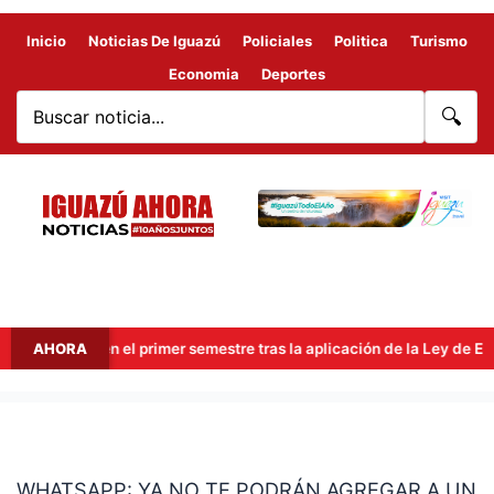
Inicio
Noticias De Iguazú
Policiales
Politica
Turismo
Economia
Deportes
🔍
illones en el primer semestre tras la aplicación de la Ley de Econo
AHORA
WHATSAPP:
YA
WHATSAPP: YA NO TE PODRÁN AGREGAR A UN
NO