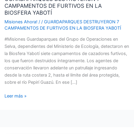
CAMPAMENTOS DE FURTIVOS EN LA
CAMPAMENTOS
BIOSFERA YABOTÍ
DE
FURTIVOS
Misiones Ahora!
/
/
GUARDAPARQUES DESTRUYERON 7
CAMPAMENTOS DE FURTIVOS EN LA BIOSFERA YABOTÍ
EN
LA
#Misiones Guardaparques del Grupo de Operaciones en
BIOSFERA
Selva, dependientes del Ministerio de Ecología, detectaron en
YABOTÍ
la Biosfera Yabotí siete campamentos de cazadores furtivos,
los que fueron destruidos íntegramente. Los agentes de
conservación llevaron adelante un patrullaje ingresando
desde la ruta costera 2, hasta el límite del área protegida,
sobre el río Pepirí Guazú. En ese […]
Leer más »