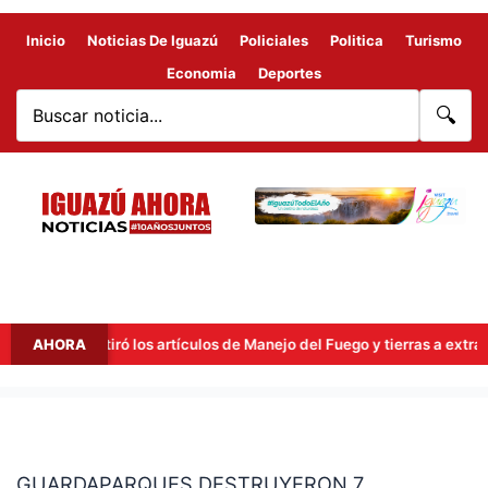
Inicio
Noticias De Iguazú
Policiales
Politica
Turismo
Economia
Deportes
🔍
, pero retiró los artículos de Manejo del Fuego y tierras a extranjero
AHORA
GUARDAPARQUES
DESTRUYERON
GUARDAPARQUES DESTRUYERON 7
7