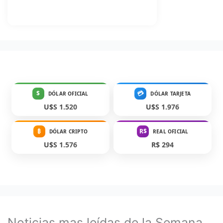
$
💳
DÓLAR OFICIAL
DÓLAR TARJETA
U$S 1.520
U$S 1.976
₿
R$
DÓLAR CRIPTO
REAL OFICIAL
U$S 1.576
R$ 294
Noticias mas leídas de la Semana