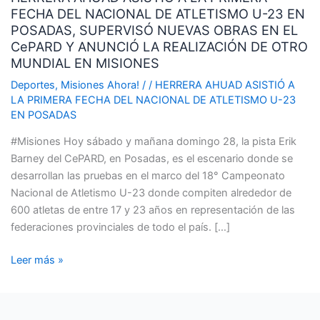
FECHA DEL NACIONAL DE ATLETISMO U-23 EN
A
POSADAS, SUPERVISÓ NUEVAS OBRAS EN EL
LA
CePARD Y ANUNCIÓ LA REALIZACIÓN DE OTRO
PRIMERA
MUNDIAL EN MISIONES
FECHA
DEL
Deportes
,
Misiones Ahora!
/
/
HERRERA AHUAD ASISTIÓ A
LA PRIMERA FECHA DEL NACIONAL DE ATLETISMO U-23
NACIONAL
EN POSADAS
DE
ATLETISMO
#Misiones Hoy sábado y mañana domingo 28, la pista Erik
U-
Barney del CePARD, en Posadas, es el escenario donde se
23
desarrollan las pruebas en el marco del 18° Campeonato
EN
Nacional de Atletismo U-23 donde compiten alrededor de
POSADAS,
600 atletas de entre 17 y 23 años en representación de las
SUPERVISÓ
federaciones provinciales de todo el país. […]
NUEVAS
OBRAS
Leer más »
EN
EL
CePARD