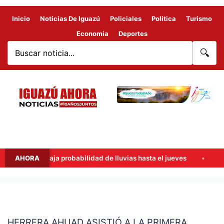
Inicio
Noticias De Iguazú
Policiales
Politica
Turismo
Economia
Deportes
🔍
cálidos y baja probabilidad de lluvias hasta el jueves
AHORA
Halla
HERRERA
AHUAD
HERRERA AHUAD ASISTIÓ A LA PRIMERA
ASISTIÓ