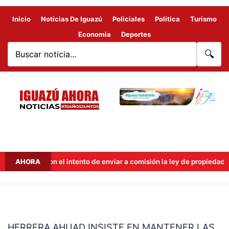
Inicio
Noticias De Iguazú
Policiales
Politica
Turismo
Economia
Deportes
🔍
cut frenaron el intento de enviar a comisión la ley de propiedad priva
AHORA
HERRERA
AHUAD
HERRERA AHUAD INSISTE EN MANTENER LAS
INSISTE