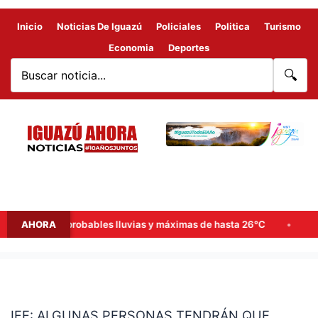
Inicio
Noticias De Iguazú
Policiales
Politica
Turismo
Economia
Deportes
🔍
de semana: probables lluvias y máximas de hasta 26°C
AHORA
Goerl
IFE:
ALGUNAS
IFE: ALGUNAS PERSONAS TENDRÁN QUE
PERSONAS