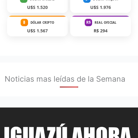
U$S 1.520
U$S 1.976
₿
R$
DÓLAR CRIPTO
REAL OFICIAL
U$S 1.567
R$ 294
Noticias mas leídas de la Semana