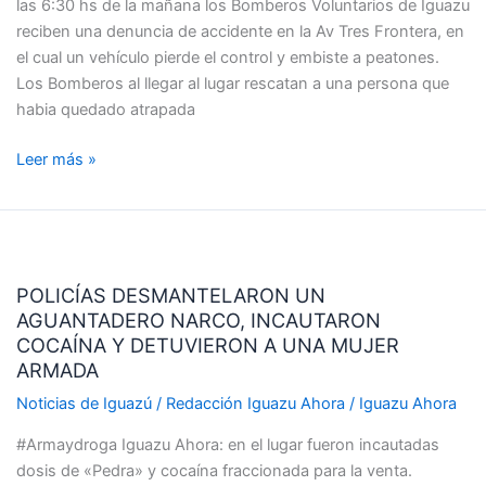
las 6:30 hs de la mañana los Bomberos Voluntarios de Iguazu
UN
reciben una denuncia de accidente en la Av Tres Frontera, en
FALLECIDO
el cual un vehículo pierde el control y embiste a peatones.
Los Bomberos al llegar al lugar rescatan a una persona que
habia quedado atrapada
Leer más »
POLICÍAS
DESMANTELARON
POLICÍAS DESMANTELARON UN
UN
AGUANTADERO NARCO, INCAUTARON
AGUANTADERO
COCAÍNA Y DETUVIERON A UNA MUJER
NARCO,
ARMADA
INCAUTARON
COCAÍNA
Noticias de Iguazú
/
Redacción Iguazu Ahora
/
Iguazu Ahora
Y
#Armaydroga Iguazu Ahora: en el lugar fueron incautadas
DETUVIERON
dosis de «Pedra» y cocaína fraccionada para la venta.
A