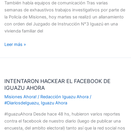
También había equipos de comunicación Tras varias
UNA
semanas de exhaustivos trabajos investigativos por parte de
MUJER
la Policía de Misiones, hoy martes se realizó un allanamiento
ARMADA
con orden del Juzgado de Instrucción N°3 Iguazú en una
vivienda familiar del
Leer más »
INTENTARON
HACKEAR
INTENTARON HACKEAR EL FACEBOOK DE
EL
IGUAZU AHORA
FACEBOOK
DE
Misiones Ahora!
/
Redacción Iguazu Ahora
/
IGUAZU
#DiariosdeIguazu
,
Iguazu Ahora
AHORA
#IguazuAhora Desde hace 48 hs, hubieron varios reportes
contra el facebook de nuestro diario (luego de publicar una
encuesta, del ambito electoral) tanto así que la red social nos