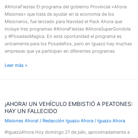
SE
#AhoraFiestas El programa del gobierno Provincial «Ahora
ADHIRIERON
Misiones» que trata de ayudar en la economía de los
AL
Misioneros, fue lanzado para Navidad el Pack Ahora que
PROGRAMA
incluye tres programas #AhoraFiestas #AhoraSuperGondola
AHORA
y #PosadasMagica. En esta oportunidad el programa es
MISIONES
unicamente para los Posadeños, pero en Iguazú hay muchas
empresas que ya participan en diferentes programas
Leer más »
¡AHORA!
UN
¡AHORA! UN VEHÍCULO EMBISTIÓ A PEATONES:
VEHÍCULO
HAY UN FALLECIDO
EMBISTIÓ
A
Misiones Ahora!
/
Redacción Iguazu Ahora
/
Iguazu Ahora
PEATONES:
#IguazúAhora Hoy domingo 21 de julio, aproximadamente a
HAY