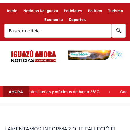
Inicio
Noticias De Iguazú
Policiales
Politica
Turismo
Economia
Deportes
🔍
 probables lluvias y máximas de hasta 26°C
AHORA
Goerling, Arce 
LAMENTAMOS
INFORMAR
LAMENTAMOS INFORMAR QUE FALLECIÓ EL
QUE