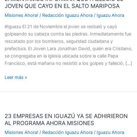
JOVEN QUE CAYO EN EL SALTO MARIPOSA
FALLECIÓ
EL
Misiones Ahora!
/
Redacción Iguazu Ahora
/
Iguazu Ahora
JOVEN
#Iguazu El 21 de Noviembre el joven se resbaló y cayó
QUE
golpeando su cabeza contra las piedras. Inmediatamente fue
CAYO
rescatado por los bomberos, seguridad ciudadana y
EN
prefectura. El Joven Lara Jonathan David, quién era Cristiano,
EL
se congregaba en la iglesia ubicada sobre la calle Papa
SALTO
Francisco, está mañana no resistió a los golpes y falleció, […]
MARIPOSA
Leer más »
23
EMPRESAS
23 EMPRESAS EN IGUAZÚ YA SE ADHIRIERON
EN
AL PROGRAMA AHORA MISIONES
IGUAZÚ
YA
Misiones Ahora!
/
Redacción Iguazu Ahora
/
Iguazu Ahora