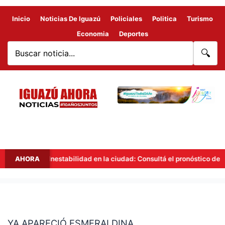
Inicio
Noticias De Iguazú
Policiales
Politica
Turismo
Economia
Deportes
🔍
AHORA
Inestabilidad en la ciudad: Consultá el pronóstico del tiem
YA
APARECIÓ
YA APARECIÓ ESMERALDINA
ESMERALDINA