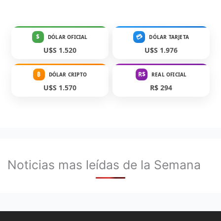
$
💳
DÓLAR OFICIAL
DÓLAR TARJETA
U$S 1.520
U$S 1.976
₿
R$
DÓLAR CRIPTO
REAL OFICIAL
U$S 1.570
R$ 294
Noticias mas leídas de la Semana